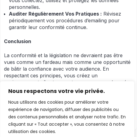
vous collectez, utilisez et protégez les données
personnelles.
Auditer Régulièrement Vos Pratiques :
Révisez
périodiquement vos procédures d’emailing pour
garantir leur conformité continue.
Conclusion
La conformité et la législation ne devraient pas être
vues comme un fardeau mais comme une opportunité
de bâtir la confiance avec votre audience. En
respectant ces principes, vous créez un
environnement sûr et respectueux pour vos abonnés,
tout en protégeant votre entreprise contre les risques
Nous respectons votre vie privée.
légaux.
Nous utilisons des cookies pour améliorer votre
expérience de navigation, diffuser des publicités ou
des contenus personnalisés et analyser notre trafic. En
cliquant sur « Tout accepter », vous consentez à notre
utilisation des cookies.