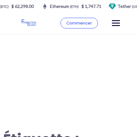
$ 62,298.00
Ethereum
$ 1,747.71
Tether
(BTC)
(ETH)
(US
Commencer