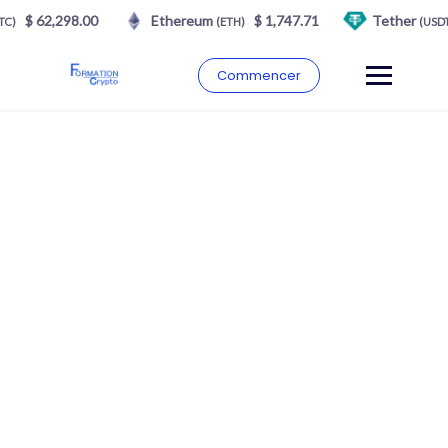
$ 62,298.00
Ethereum
$ 1,747.71
Tether
C)
(ETH)
(USDT)
Commencer